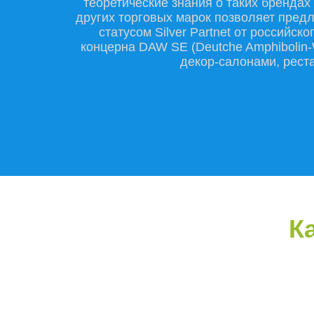
теоретические знания о таких брендах к
других торговых марок позволяет пред
статусом Silver Partnet от российс
концерна DAW SE (Deutche Amphibolin-W
декор-салонами, рест
К