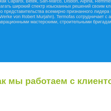
ак Caparol, Betek, San-Marco, Disbon, Alpina, Remmer
лагать широкий спектр изысканных решений своим 
кого представительства всемирно признанного лидера
erke von Robert Murjahn). Termofas сотрудничает с
аврационными мастерскими, строительными бригада
ак мы работаем с клиент