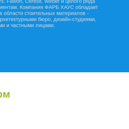
s, Fawori, Ceresit, Weber и целого ряда
клиентам. Компания ФАРБ ХАУС обладает
 в области стоительных материалов -
 архитектурными бюро, дизайн-студиями,
ми и частными лицами.
ом