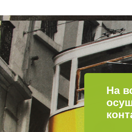
На в
осущ
конт