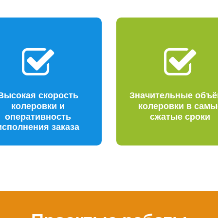
Высокая скорость
Значительные объ
колеровки и
колеровки в самы
оперативность
сжатые сроки
исполнения заказа