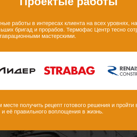
Проектые работы
ые работы в интересах клиента на всех уровнях, н
льших бригад и прорабов. Термофас Центр тесно сот
ставрационными мастерскими.
месте получить рецепт готового решения и пройти 
 и её правильного воплощения в жизнь.