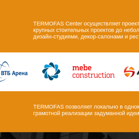
TERMOFAS Center осуществляет проектн
крупных стоительных проектов до небо
дизайн-студиями, декор-салонами и ре
TERMOFAS позволяет локально в одном 
грамотной реализации задуманной идеи