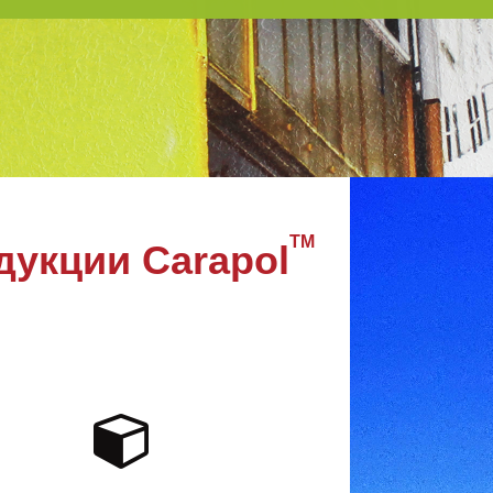
TM
дукции Carapol