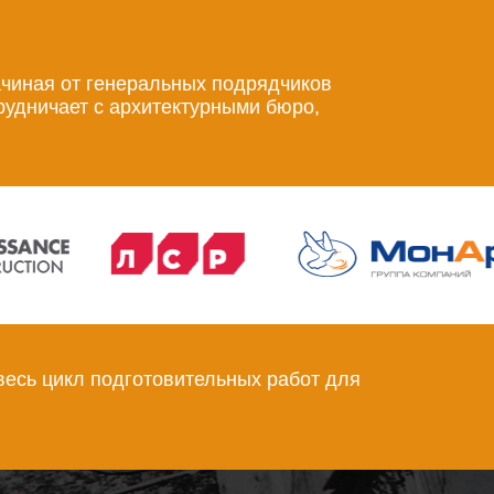
ачиная от генеральных подрядчиков
рудничает с архитектурными бюро,
весь цикл подготовительных работ для