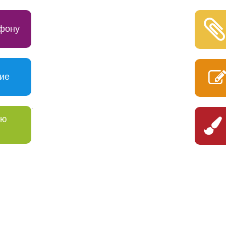
ефону
ние
.
ию