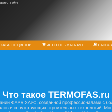
дравствуйте
КАТАЛОГ ЦВЕТОВ
ИНТЕРНЕТ-МАГАЗИН
НАПРАВ
Что такое TERMOFAS.ru
ании ФАРБ ХАУС, созданной профессионалами с бол
лов и сопутствующих строительных технологий. Мно