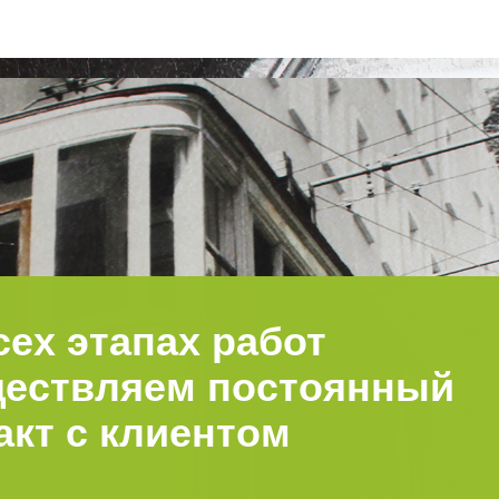
сех этапах работ
ествляем постоянный
акт с клиентом