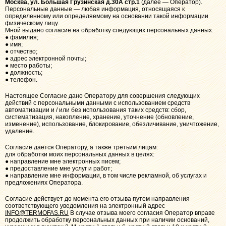
Москва, ул. Большая Грузинская д.30А стр.1
(далее — Оператор).
Персональные данные — любая информация, относящаяся к
определенному или определяемому на основании такой информации
физическому лицу.
Мной выдано согласие на обработку следующих персональных данных:
● фамилия;
● имя;
● отчество;
● адрес электронной почты;
● место работы;
● должность;
● телефон.
Настоящее Согласие дано Оператору для совершения следующих
действий с персональными данными с использованием средств
автоматизации и / или без использования таких средств: сбор,
систематизация, накопление, хранение, уточнение (обновление,
изменение), использование, блокирование, обезличивание, уничтожение,
удаление.
Согласие дается Оператору, а также третьим лицам:
для обработки моих персональных данных в целях:
● направление мне электронных писем;
● предоставление мне услуг и работ;
● направление мне информации, в том числе рекламной, об услугах и
предложениях Оператора.
Согласие действует до момента его отзыва путем направления
соответствующего уведомления на электронный адрес
INFO@TERMOFAS.RU
В случае отзыва моего согласия Оператор вправе
продолжить обработку персональных данных при наличии оснований,