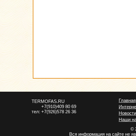
Главная
TERMOFAS.RU
+7(910)409 80 69
Интерне
тел:
+7(926)578 26 36
Новост
Наши н
© 
Вся информация на сайте не я