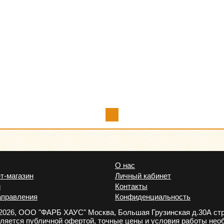
О нас
т-магазин
Личный кабинет
и
Контакты
аправления
Конфиденциальность
.
2026, ООО "ФАРБ ХАУС" Москва, Большая Грузинская д.30А стр
вляется публичной офертой, точные цены и условия работы нео