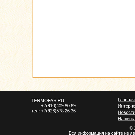
Главная
TERMOFAS.RU
+7(910)409 80 69
Интерне
тел:
+7(926)578 26 36
Новост
Наши н
© 
Вся информация на сайте не я