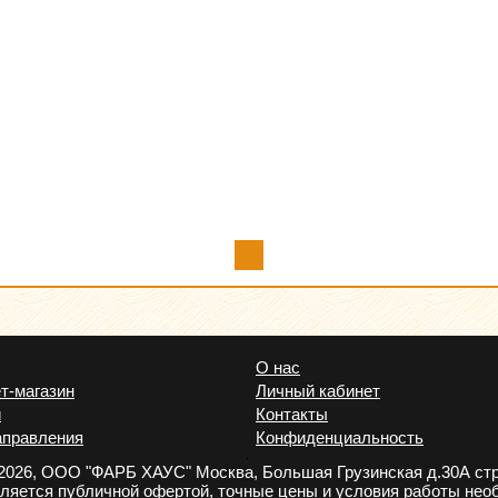
О нас
т-магазин
Личный кабинет
и
Контакты
аправления
Конфиденциальность
.
2026, ООО "ФАРБ ХАУС" Москва, Большая Грузинская д.30А стр
вляется публичной офертой, точные цены и условия работы нео