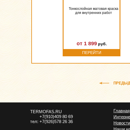
Тонкослойная матовая краска
для внутренних работ
от 1 899
руб.
ПЕРЕЙТИ
ПРЕДЫД
Главная
TERMOFAS.RU
+7(910)409 80 69
Интерне
тел:
+7(926)578 26 36
Новост
Наши н