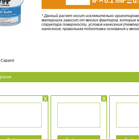
×
=
0.1
0.
м
л/м
* Данный расчет носит исключительно ориентирово
материала зависит от многих факторов, которые м
структура поверхности, условия нанесения (темпер
нанесения, правильная подготовка основания и мног
Caparol
раски
x
x