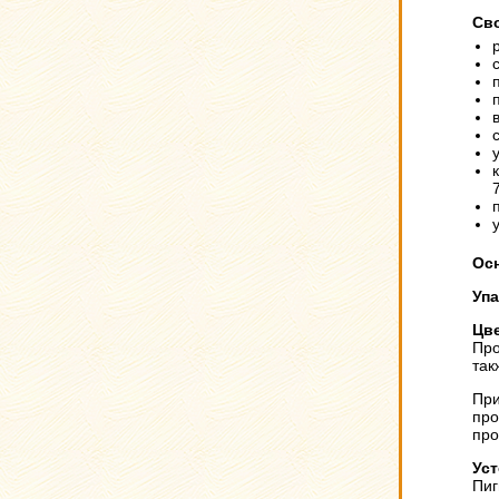
Сво
Ос
Уп
Цве
Про
так
При
про
про
Уст
Пиг