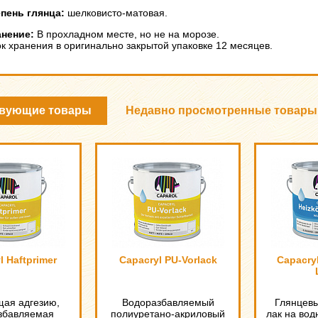
пень глянца:
шелковисто-матовая.
нение:
В прохладном месте, но не на морозе.
к хранения в оригинально закрытой упаковке 12 месяцев.
твующие товары
Недавно просмотренные товары
l Haftprimer
Capacryl PU-Vorlack
Capacryl
ая адгезию,
Водоразбавляемый
Глянцев
збавляемая
полиуретано-акриловый
лак на вод