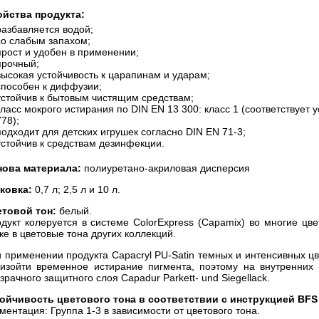
йства продукта:
разбавляется водой;
со слабым запахом;
прост и удобен в применении;
прочный;
высокая устойчивость к царапинам и ударам;
способен к диффузии;
устойчив к бытовым чистящим средствам;
класс мокрого истирания по DIN EN 13 300: класс 1 (соответствует 
778);
подходит для детских игрушек согласно DIN EN 71-3;
устойчив к средствам дезинфекции.
нова материала:
полиуретано-акриловая дисперсия
аковка:
0,7 л; 2,5 л и 10 л.
товой тон:
белый.
дукт колеруется в системе ColorExpress (Capamix) во многие цв
же в цветовые тона других коллекций.
 применении продукта Capacryl PU-Satin темных и интенсивных ц
изойти временное истирание пигмента, поэтому на внутренних 
зрачного защитного слоя Capadur Parkett- und Siegellack.
ойчивость цветового тона в соответствии с инструкцией BFS
ментация: Группа 1-3 в зависимости от цветового тона.