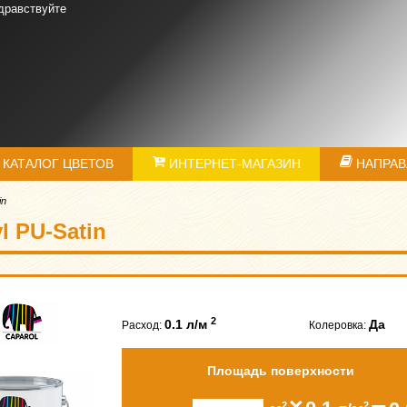
дравствуйте
КАТАЛОГ ЦВЕТОВ
ИНТЕРНЕТ-МАГАЗИН
НАПРАВ
in
l PU-Satin
2
0.1 л/м
Да
Расход:
Колеровка:
Площадь поверхности
2
2