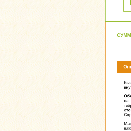
СУММ
Оп
Выс
вну
Об
на 
твё
ото
Cap
Мат
шко