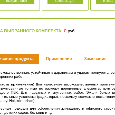
Выбрать цвет
Выбрать цвет
Выбрат
0
А ВЫБРАННОГО КОМПЛЕКТА:
руб.
исание продукта
Применение
Замечание
ококачественная, устойчивая к царапинам и ударам полиуретанов
тренних работ.
ласть применения:
Для нанесения высококачественных промежу
грунтованные точные по размеру деревянные элементы, грунто
рдого ПВХ. Для наружных и внутренних работ. Эмали белых ц
пительные установки (радиаторы), поскольку возможно пожелтен
acryl Heizkörperlack).
ериал подходит для оформления жилищного и офисного строител
л, детских садов, больниц и т.д.