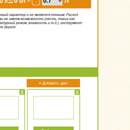
=
л
0
0
л
шт.
чный характер и не является точным. Расход
ы не имеем возможности учесть, таких как
атурный режим, влажность и т.д.), инструмент
ое другое.
+
Добавить цвет
x
x