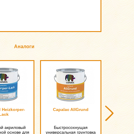
Аналоги
 Heizkorper-
Capalac AllGrund
Capadur 
Lack
Siegella
ый акриловый
Быстросохнущая
Матовый 
ной основе для
универсальная грунтовка
на вод