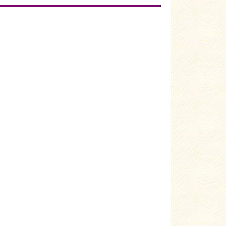
aschwarz
Цвет:
Sepiaschwarz