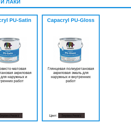
И ЛАКИ
Цвет:
Sepi
ryl PU-Satin
Capacryl PU-Gloss
овисто-матовая
Глянцевая полиуретановая
тановая акриловая
акриловая эмаль для
 для наружных и
наружных и внутренних
тренних работ
работ
Sepiaschwarz
Цвет:
Sepiaschwarz