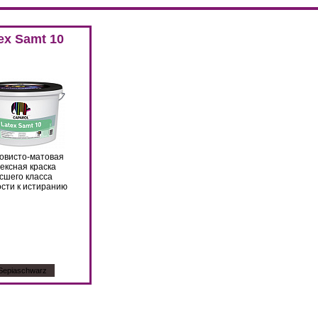
Цвет:
Sepiaschwarz
Цвет:
Sepi
ex Samt 10
овисто-матовая
ексная краска
сшего класса
ости к истиранию
Sepiaschwarz