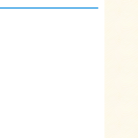
aschwarz
Цвет:
Sepiaschwarz