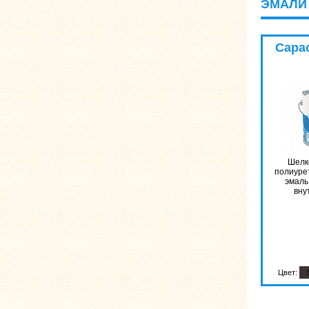
ЭМАЛИ 
Capac
Шелк
полиуре
эмаль
вну
Цвет: