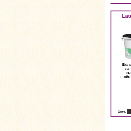
Lat
Шелк
лат
вы
стойк
Цвет: