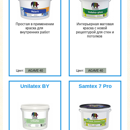
Простая в применении
Интерьерная матовая
краска для
краска с новой
внутренних работ
рецептурой для стен и
потолков
Цвет:
AGAVE 40
Цвет:
AGAVE 40
Unilatex BY
Samtex 7 Pro