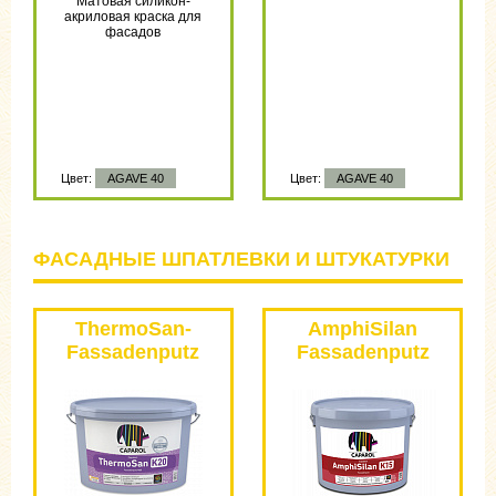
Матовая силикон-
акриловая краска для
фасадов
Цвет:
AGAVE 40
Цвет:
AGAVE 40
ФАСАДНЫЕ ШПАТЛЕВКИ И ШТУКАТУРКИ
ThermoSan-
AmphiSilan
Fassadenputz
Fassadenputz
NQG
PL