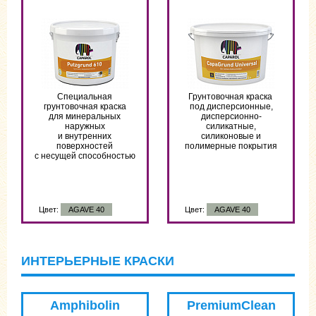
Специальная
Грунтовочная краска
грунтовочная краска
под дисперсионные,
для минеральных
дисперсионно-
наружных
силикатные,
и внутренних
силиконовые и
поверхностей
полимерные покрытия
с несущей способностью
Цвет:
AGAVE 40
Цвет:
AGAVE 40
ИНТЕРЬЕРНЫЕ КРАСКИ
Amphibolin
PremiumClean