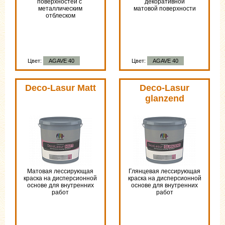
поверхностей с
декоративной
металлическим
матовой поверхности
отблеском
Цвет:
AGAVE 40
Цвет:
AGAVE 40
Deco-Lasur Matt
Deco-Lasur
glanzend
Матовая лессирующая
Глянцевая лессирующая
краска на дисперсионной
краска на дисперсионной
основе для внутренних
основе для внутренних
работ
работ