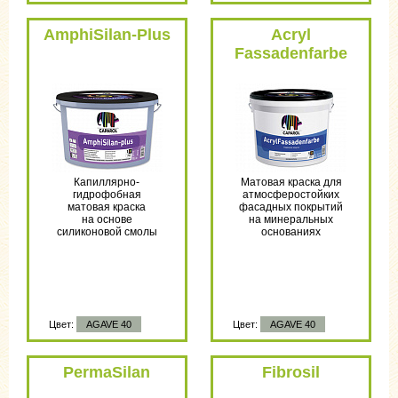
AmphiSilan-Plus
Acryl
Fassadenfarbe
Капиллярно-
Матовая краска для
гидрофобная
атмосферостойких
матовая краска
фасадных покрытий
на основе
на минеральных
силиконовой смолы
основаниях
Цвет:
AGAVE 40
Цвет:
AGAVE 40
PermaSilan
Fibrosil