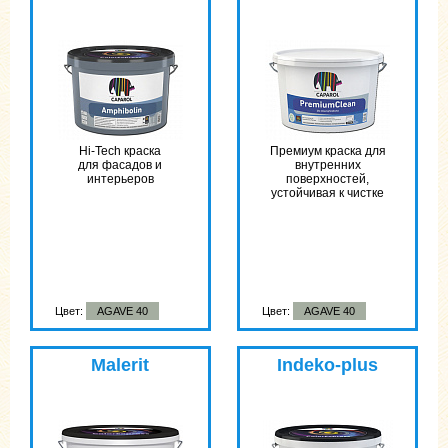
Hi-Tech краска
Премиум краска для
для фасадов и
внутренних
интерьеров
поверхностей,
устойчивая к чистке
Цвет:
AGAVE 40
Цвет:
AGAVE 40
Malerit
Indeko-plus