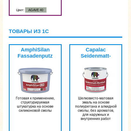
Цвет:
AGAVE 40
ТОВАРЫ ИЗ 1С
AmphiSilan
Capalac
Fassadenputz
Seidenmatt-
DE
Buntlack
Готовая к применению,
Шелковисто-матовая
структурируемая
эмаль на основе
штукатурка на основе
полиуретана и алкидной
силиконовой смолы
смолы, без ароматов,
для наружных и
внутренних работ