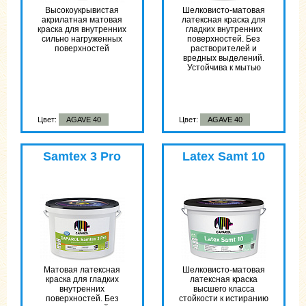
Высоко­укрывистая
Шелковисто-матовая
акрилатная матовая
латексная краска для
краска для внутренних
гладких внутренних
сильно нагруженных
поверхностей. Без
поверхностей
растворителей и
вредных выделений.
Устойчива к мытью
Цвет:
AGAVE 40
Цвет:
AGAVE 40
Samtex 3 Pro
Latex Samt 10
Матовая латексная
Шелковисто-матовая
краска для гладких
латексная краска
внутренних
высшего класса
поверхностей. Без
стойкости к истиранию