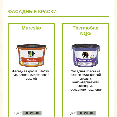
ФАСАДНЫЕ КРАСКИ
Muresko
ThermoSan
NQG
Фасадная краска SilaCryl,
Фасадная краска на
усиленная силиконовой
основе силиконовой
смолой
смолы с
нано-кварцевыми
частицами
последнего поколения
Цвет:
AGAVE 40
Цвет:
AGAVE 40