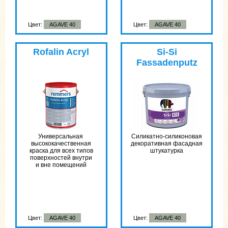
Цвет:
AGAVE 40
Цвет:
AGAVE 40
Rofalin Acryl
Si-Si
Fassadenputz
Универсальная
Силикатно-силиконовая
высококачественная
декоративная фасадная
краска для всех типов
штукатурка
поверхностей внутри
и вне помещений
Цвет:
AGAVE 40
Цвет:
AGAVE 40