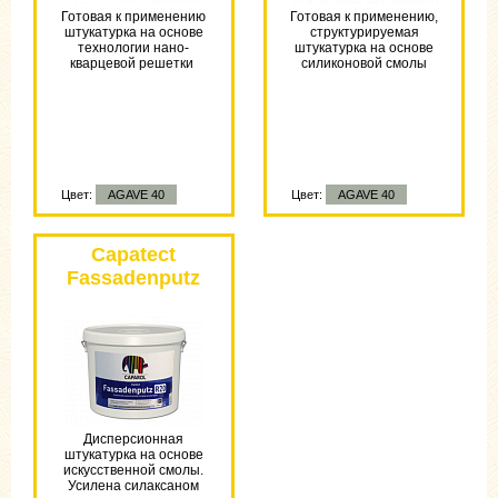
Готовая к применению
Готовая к применению,
штукатурка на основе
структурируемая
технологии нано-
штукатурка на основе
кварцевой решетки
силиконовой смолы
Цвет:
AGAVE 40
Цвет:
AGAVE 40
Цвет:
AGAVE 40
Capatect
Fassadenputz
BY
Дисперсионная
штукатурка на основе
искусственной смолы.
Усилена силаксаном