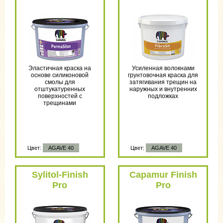
Эластичная краска на
Усиленная волокнами
основе силиконовой
грунтовочная краска для
смолы для
затягивания трещин на
отштукатуренных
наружных и внутренних
поверхностей с
подложках
трещинами
Цвет:
AGAVE 40
Цвет:
AGAVE 40
Sylitol-Finish
Capamur Finish
Pro
Pro