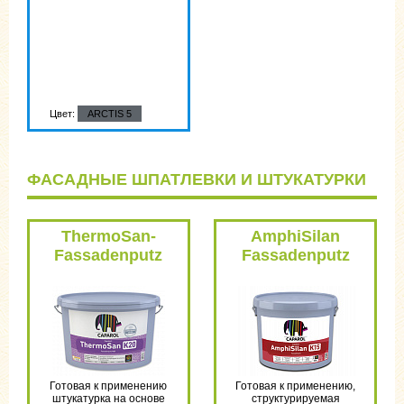
Цвет:
ARCTIS 5
ФАСАДНЫЕ ШПАТЛЕВКИ И ШТУКАТУРКИ
ThermoSan-
AmphiSilan
Fassadenputz
Fassadenputz
NQG
PL
Готовая к применению
Готовая к применению,
штукатурка на основе
структурируемая