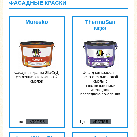
ФАСАДНЫЕ КРАСКИ
Muresko
ThermoSan
NQG
Фасадная краска SilaCryl,
Фасадная краска на
усиленная силиконовой
основе силиконовой
смолой
смолы с
нано-кварцевыми
частицами
последнего поколения
Цвет:
ARCTIS 5
Цвет:
ARCTIS 5