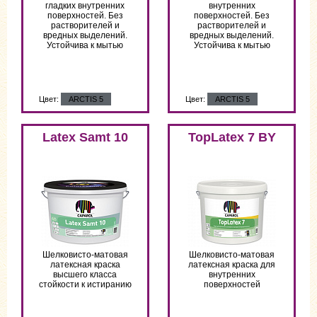
гладких внутренних
внутренних
поверхностей. Без
поверхностей. Без
растворителей и
растворителей и
вредных выделений.
вредных выделений.
Устойчива к мытью
Устойчива к мытью
Цвет:
ARCTIS 5
Цвет:
ARCTIS 5
Latex Samt 10
TopLatex 7 BY
Шелковисто-матовая
Шелковисто-матовая
латексная краска
латексная краска для
высшего класса
внутренних
стойкости к истиранию
поверхностей