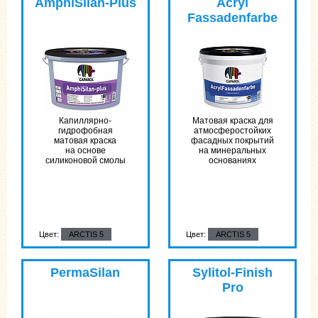
AmphiSilan-Plus
Acryl
Fassadenfarbe
Капиллярно-
Матовая краска для
гидрофобная
атмосферостойких
матовая краска
фасадных покрытий
на основе
на минеральных
силиконовой смолы
основаниях
Цвет:
ARCTIS 5
Цвет:
ARCTIS 5
PermaSilan
Sylitol-Finish
Pro