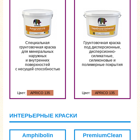
Специальная
Грунтовочная краска
грунтовочная краска
под дисперсионные,
для минеральных
дисперсионно-
наружных
силикатные,
и внутренних
силиконовые и
поверхностей
полимерные покрытия
с несущей способностью
Цвет:
APRICO 135
Цвет:
APRICO 135
ИНТЕРЬЕРНЫЕ КРАСКИ
Amphibolin
PremiumClean