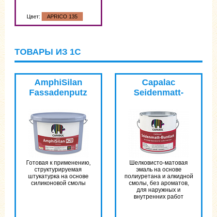
Цвет:
APRICO 135
ТОВАРЫ ИЗ 1С
AmphiSilan
Capalac
Fassadenputz
Seidenmatt-
DE
Buntlack
Готовая к применению,
Шелковисто-матовая
структурируемая
эмаль на основе
штукатурка на основе
полиуретана и алкидной
силиконовой смолы
смолы, без ароматов,
для наружных и
внутренних работ