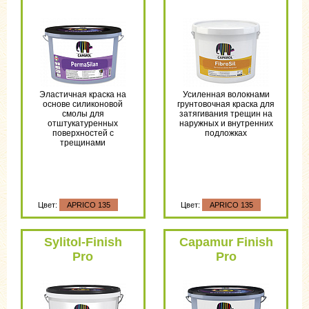
Эластичная краска на
Усиленная волокнами
основе силиконовой
грунтовочная краска для
смолы для
затягивания трещин на
отштукатуренных
наружных и внутренних
поверхностей с
подложках
трещинами
Цвет:
APRICO 135
Цвет:
APRICO 135
Sylitol-Finish
Capamur Finish
Pro
Pro