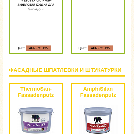
Матовая силикон-
акриловая краска для
фасадов
Цвет:
APRICO 135
Цвет:
APRICO 135
ФАСАДНЫЕ ШПАТЛЕВКИ И ШТУКАТУРКИ
ThermoSan-
AmphiSilan
Fassadenputz
Fassadenputz
NQG
PL