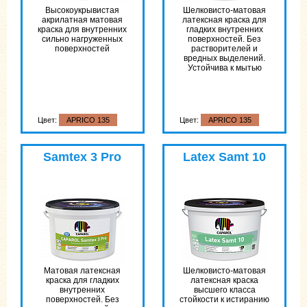
Высоко­укрывистая
Шелковисто-матовая
акрилатная матовая
латексная краска для
краска для внутренних
гладких внутренних
сильно нагруженных
поверхностей. Без
поверхностей
растворителей и
вредных выделений.
Устойчива к мытью
Цвет:
APRICO 135
Цвет:
APRICO 135
Samtex 3 Pro
Latex Samt 10
Матовая латексная
Шелковисто-матовая
краска для гладких
латексная краска
внутренних
высшего класса
поверхностей. Без
стойкости к истиранию