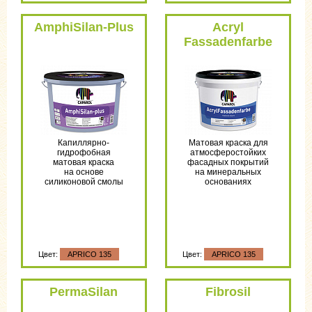
AmphiSilan-Plus
Acryl
Fassadenfarbe
Капиллярно-
Матовая краска для
гидрофобная
атмосферостойких
матовая краска
фасадных покрытий
на основе
на минеральных
силиконовой смолы
основаниях
Цвет:
APRICO 135
Цвет:
APRICO 135
PermaSilan
Fibrosil