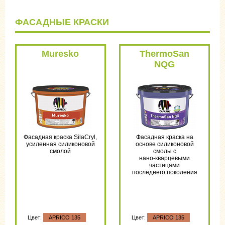
ФАСАДНЫЕ КРАСКИ
Muresko
ThermoSan
NQG
Фасадная краска SilaCryl,
Фасадная краска на
усиленная силиконовой
основе силиконовой
смолой
смолы с
нано-кварцевыми
частицами
последнего поколения
Цвет:
APRICO 135
Цвет:
APRICO 135