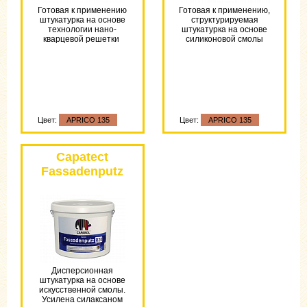
Готовая к применению
Готовая к применению,
штукатурка на основе
структурируемая
технологии нано-
штукатурка на основе
кварцевой решетки
силиконовой смолы
Цвет:
APRICO 135
Цвет:
APRICO 135
Цвет:
APRICO 135
Capatect
Fassadenputz
BY
Дисперсионная
штукатурка на основе
искусственной смолы.
Усилена силаксаном