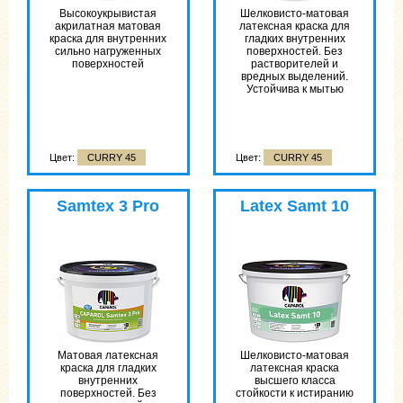
Высоко­укрывистая
Шелковисто-матовая
акрилатная матовая
латексная краска для
краска для внутренних
гладких внутренних
сильно нагруженных
поверхностей. Без
поверхностей
растворителей и
вредных выделений.
Устойчива к мытью
Цвет:
CURRY 45
Цвет:
CURRY 45
Samtex 3 Pro
Latex Samt 10
Матовая латексная
Шелковисто-матовая
краска для гладких
латексная краска
внутренних
высшего класса
поверхностей. Без
стойкости к истиранию