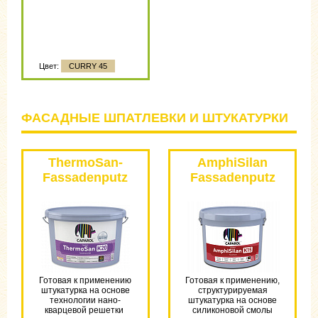
Цвет:
CURRY 45
ФАСАДНЫЕ ШПАТЛЕВКИ И ШТУКАТУРКИ
ThermoSan-
AmphiSilan
Fassadenputz
Fassadenputz
NQG
PL
Готовая к применению
Готовая к применению,
штукатурка на основе
структурируемая
технологии нано-
штукатурка на основе
кварцевой решетки
силиконовой смолы