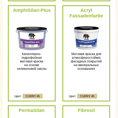
AmphiSilan-Plus
Acryl
Fassadenfarbe
Капиллярно-
Матовая краска для
гидрофобная
атмосферостойких
матовая краска
фасадных покрытий
на основе
на минеральных
силиконовой смолы
основаниях
Цвет:
CURRY 45
Цвет:
CURRY 45
PermaSilan
Fibrosil