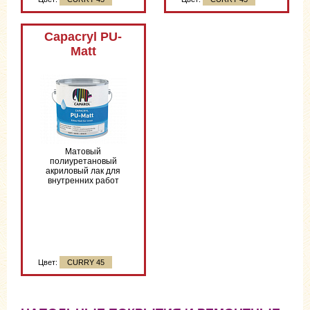
Цвет:
CURRY 45
Capacryl PU-
Matt
Матовый
полиуретановый
акриловый лак для
внутренних работ
Цвет:
CURRY 45