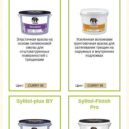
Эластичная краска на
Усиленная волокнами
основе силиконовой
грунтовочная краска для
смолы для
затягивания трещин на
отштукатуренных
наружных и внутренних
поверхностей с
подложках
трещинами
Цвет:
CURRY 45
Цвет:
CURRY 45
Sylitol-plus BY
Sylitol-Finish
Pro