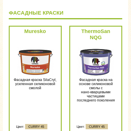
ФАСАДНЫЕ КРАСКИ
Muresko
ThermoSan
NQG
Фасадная краска SilaCryl,
Фасадная краска на
усиленная силиконовой
основе силиконовой
смолой
смолы с
нано-кварцевыми
частицами
последнего поколения
Цвет:
CURRY 45
Цвет:
CURRY 45