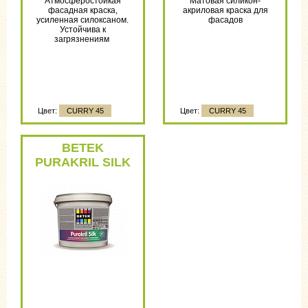
Атмосферостойкая
Матовая силикон-
фасадная краска,
акриловая краска для
усиленная силоксаном.
фасадов
Устойчива к
загрязнениям
Цвет:
CURRY 45
Цвет:
CURRY 45
Цвет:
CURRY 45
BETEK
PURAKRIL SILK