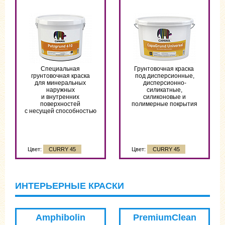
Специальная
Грунтовочная краска
грунтовочная краска
под дисперсионные,
для минеральных
дисперсионно-
наружных
силикатные,
и внутренних
силиконовые и
поверхностей
полимерные покрытия
с несущей способностью
Цвет:
CURRY 45
Цвет:
CURRY 45
ИНТЕРЬЕРНЫЕ КРАСКИ
Amphibolin
PremiumClean