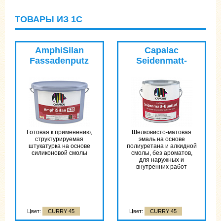
ТОВАРЫ ИЗ 1С
AmphiSilan
Capalac
Fassadenputz
Seidenmatt-
DE
Buntlack
Готовая к применению,
Шелковисто-матовая
структурируемая
эмаль на основе
штукатурка на основе
полиуретана и алкидной
силиконовой смолы
смолы, без ароматов,
для наружных и
внутренних работ
Цвет:
CURRY 45
Цвет:
CURRY 45