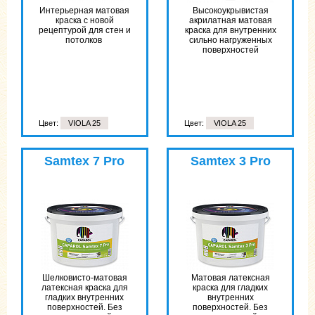
Интерьерная матовая
Высоко­укрывистая
краска с новой
акрилатная матовая
рецептурой для стен и
краска для внутренних
потолков
сильно нагруженных
поверхностей
Цвет:
VIOLA 25
Цвет:
VIOLA 25
Samtex 7 Pro
Samtex 3 Pro
Шелковисто-матовая
Матовая латексная
латексная краска для
краска для гладких
гладких внутренних
внутренних
поверхностей. Без
поверхностей. Без