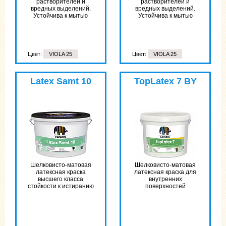
растворителей и
растворителей и
вредных выделений.
вредных выделений.
Устойчива к мытью
Устойчива к мытью
Цвет:
VIOLA 25
Цвет:
VIOLA 25
Latex Samt 10
TopLatex 7 BY
Шелковисто-матовая
Шелковисто-матовая
латексная краска
латексная краска для
высшего класса
внутренних
стойкости к истиранию
поверхностей