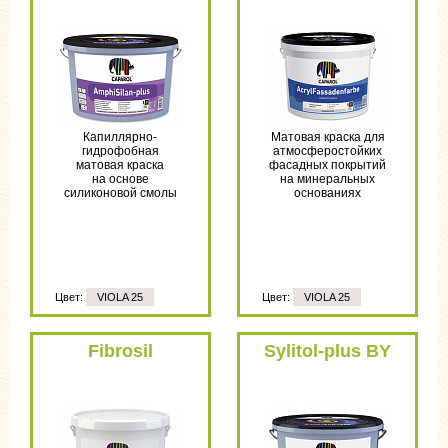
Капиллярно-
Матовая краска для
гидрофобная
атмосферостойких
матовая краска
фасадных покрытий
на основе
на минеральных
силиконовой смолы
основаниях
Цвет:
VIOLA 25
Цвет:
VIOLA 25
Fibrosil
Sylitol-plus BY