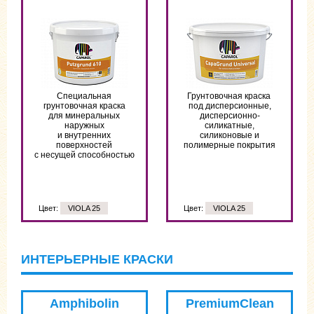
Специальная
Грунтовочная краска
грунтовочная краска
под дисперсионные,
для минеральных
дисперсионно-
наружных
силикатные,
и внутренних
силиконовые и
поверхностей
полимерные покрытия
с несущей способностью
Цвет:
VIOLA 25
Цвет:
VIOLA 25
ИНТЕРЬЕРНЫЕ КРАСКИ
Amphibolin
PremiumClean