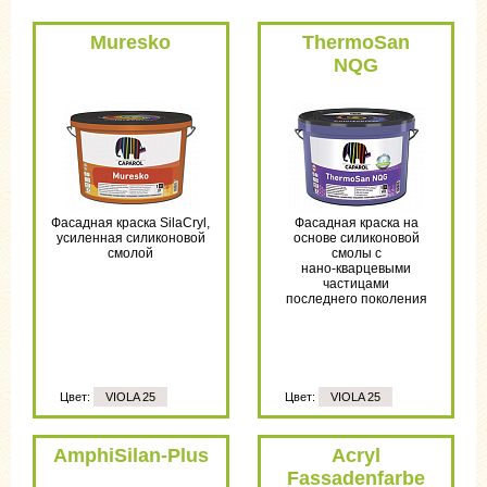
Muresko
ThermoSan
NQG
Фасадная краска SilaCryl,
Фасадная краска на
усиленная силиконовой
основе силиконовой
смолой
смолы с
нано-кварцевыми
частицами
последнего поколения
Цвет:
VIOLA 25
Цвет:
VIOLA 25
AmphiSilan-Plus
Acryl
Fassadenfarbe