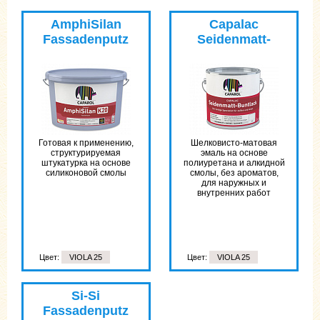
AmphiSilan
Capalac
Fassadenputz
Seidenmatt-
DE
Buntlack
Готовая к применению,
Шелковисто-матовая
структурируемая
эмаль на основе
штукатурка на основе
полиуретана и алкидной
силиконовой смолы
смолы, без ароматов,
для наружных и
внутренних работ
Цвет:
VIOLA 25
Цвет:
VIOLA 25
Цвет:
VIOLA 25
Si-Si
Fassadenputz