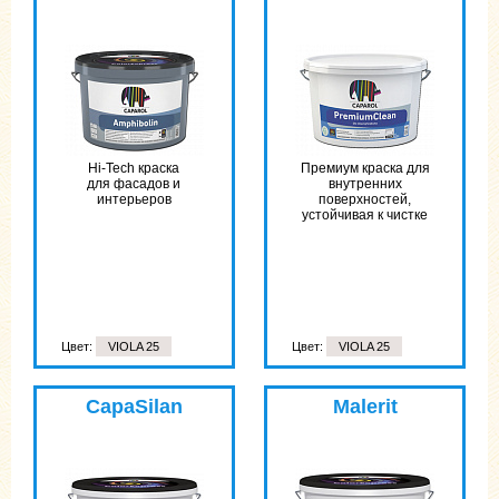
Hi-Tech краска
Премиум краска для
для фасадов и
внутренних
интерьеров
поверхностей,
устойчивая к чистке
Цвет:
VIOLA 25
Цвет:
VIOLA 25
CapaSilan
Malerit