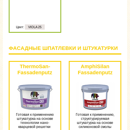
Цвет:
VIOLA 25
ФАСАДНЫЕ ШПАТЛЕВКИ И ШТУКАТУРКИ
ThermoSan-
AmphiSilan
Fassadenputz
Fassadenputz
NQG
PL
Готовая к применению
Готовая к применению,
штукатурка на основе
структурируемая
технологии нано-
штукатурка на основе
кварцевой решетки
силиконовой смолы