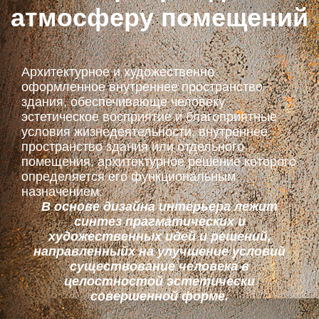
атмосферу помещений
Архитектурное и художественно
оформленное внутреннее пространство
здания, обеспечивающе человеку
эстетическое восприятие и благоприятные
условия жизнедеятельности, внутреннее
пространство здания или отдельного
помещения, архитектурное решение которого
определяется его функциональным
назначением.
В основе дизайна интерьера лежит
синтез прагматических и
художественных идей и решений,
направленныйх на улучшение условий
существование человека в
целостностой эстетически
совершенной форме.