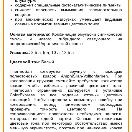
штукатурке
содержит специальные фотокаталитические пигменты
снижает опасность вымывания вспомогательных
веществ
при механических нагрузках уменьшает видимые
следы на покрытии темных цветовых тонов
Основа материала:
Комбинация эмульсии силиконовой
смолы и нового гибридного связующего на
неорганической/органической основе.
Упаковка:
2,5 л, 5 л, 10 л, 12,5 л
Цветовой тон:
Белый
ThermoSan колеруется вручную с помощью
полнотоновых красок AmphiSilan-Volltonfarben. При
колеровании вручную смешайте требуемое количество
краски, чтобы избежать различий цветового тона.
ThermoSan ограниченно колеруется в установке
ColorExpress во все ходовые оттенки цветовых
коллекций. Чтобы определить возможную ошибку при
колеровании, перед применением необходимо
проверить точность цветового тона. На
соприкасающиеся поверхности необходимо наносить
материал из одной партии. Сочные, интенсивные
цветовые тона при некоторых обстоятельствах имеют
меньшую укрывистость, поэтому при нанесении краски