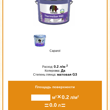
Caparol
2
0.2 л/м
Расход:
Да
Колеровка:
матовая G3
Степень глянца:
Площадь поверхности
×
0.2
2
2
м
л/м
=
=
0.0
л