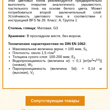
этих цветовых тонов рекомендуется предварительно
выполнить покрытие аналогичного, укрывистого,
пастельного тона на основе белого цвета. Может
потребоваться второй заключительный слой.
Устойчивость цветового тона в соответствии с
инструкцией BFS № 26: Класс: А, Группа 1
Степень глянца:
Матовая, G3.
Хранение:
В прохладном месте, без мороза.
Технические характеристики по DIN EN 1062:
Максимальная величина зерна: < 100 мкм, S
.
1
3
Плотность: около 1,5 г/см
Толщина сухого слоя: 100-200 мкм, Е
3
2
0,5
Водопроницаемость (величина w): < 0,1 [кг/(м
•ч
)]
(низкая), W
3
Паропроницаемость (величина Sd): < 0,14 м
(высокая), V
1
Сопутствующие товары