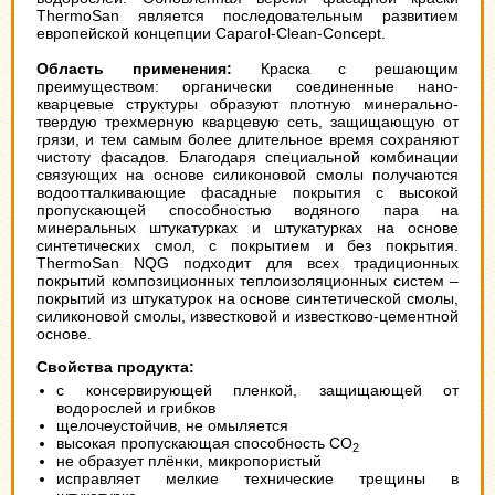
ThermoSan является последовательным развитием
европейской концепции Caparol-Clean-Concept.
Область применения:
Краска с решающим
преимуществом: органически соединенные нано-
кварцевые структуры образуют плотную минерально-
твердую трехмерную кварцевую сеть, защищающую от
грязи, и тем самым более длительное время сохраняют
чистоту фасадов. Благодаря специальной комбинации
связующих на основе силиконовой смолы получаются
водоотталкивающие фасадные покрытия с высокой
пропускающей способностью водяного пара на
минеральных штукатурках и штукатурках на основе
синтетических смол, с покрытием и без покрытия.
ThermoSan NQG подходит для всех традиционных
покрытий композиционных теплоизоляционных систем –
покрытий из штукатурок на основе синтетической смолы,
силиконовой смолы, известковой и известково-цементной
основе.
Свойства продукта:
с консервирующей пленкой, защищающей от
водорослей и грибков
щелочеустойчив, не омыляется
высокая пропускающая способность СО
2
не образует плёнки, микропористый
исправляет мелкие технические трещины в