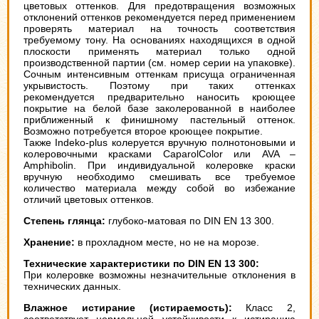
цветовых оттенков. Для предотвращения возможных
отклонений оттенков рекомендуется перед применением
проверять материал на точность соответствия
требуемому тону. На основаниях находящихся в одной
плоскости применять материал только одной
производственной партии (см. номер серии на упаковке).
Сочным интенсивным оттенкам присуща ограниченная
укрывистость. Поэтому при таких оттенках
рекомендуется предварительно наносить кроющее
покрытие на белой базе заколерованной в наиболее
приближенный к финишному пастельный оттенок.
Возможно потребуется второе кроющее покрытие.
Также Indeko-plus колеруется вручную полнотоновыми и
колеровочными красками CaparolColor или AVA –
Amphibolin. При индивидуальной колеровке краски
вручную необходимо смешивать все требуемое
количество материала между собой во избежание
отличий цветовых оттенков.
Степень глянца:
глубоко-матовая по DIN EN 13 300.
Хранение:
в прохладном месте, но не на морозе.
Технические характеристики по DIN EN 13 300:
При колеровке возможны незначительные отклонения в
технических данных.
Влажное истирание (истираемость):
Класс 2,