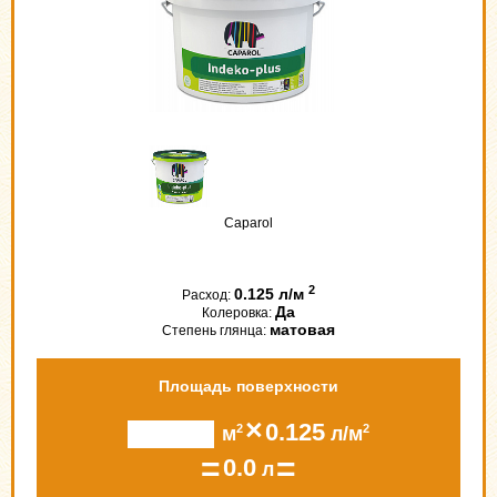
Caparol
2
0.125 л/м
Расход:
Да
Колеровка:
матовая
Степень глянца:
Площадь поверхности
×
0.125
2
2
м
л/м
=
=
0.0
л