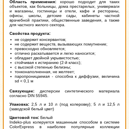
Область применения:
хорошо подходит для таких
объектов, как больницы, дома престарелых, универмаги
и магазины, гостиницы и отели, кафе и рестораны,
офисы, школы, детские сады, кабинеты частной
врачебной практики, общественные заведения, а также
для частного жилого сектора.
Свойства продукта:
не содержит консервантов;
не содержит веществ, вызывающих помутнение;
превосходно обновляется;
отлично раскатывается и легко наносится;
обладает двойной укрывистостью;
стойчивая к истиранию (2-й класс);
с высокой степенью белизны;
тонконаполненная, не желтеет;
паропроницаемая - способна к диффузии, величина
sd < 0,1 м
Связующее:
дисперсии синтетического материала
согласно DIN 55945.
Упаковка:
2,5 л и 10 л (под колеровку); 5 л и 12,5 л
(заводской белый цвет)
Цветовой тон:
Белый
Indeko-plus колеруется машинным способом в системе
ColorExpress в наиболее популярные коллекции